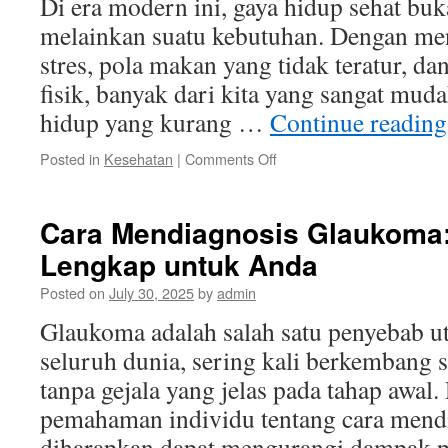
Di era modern ini, gaya hidup sehat buk
melainkan suatu kebutuhan. Dengan men
stres, pola makan yang tidak teratur, da
fisik, banyak dari kita yang sangat mud
hidup yang kurang …
Continue readin
on
Posted in
Kesehatan
|
Comments Off
Langkah-
Langkah
Kesehatan
Cara Mendiagnosis Glaukoma
yang
Lengkap untuk Anda
Mudah
untuk
Posted on
July 30, 2025
by
admin
Gaya
Hidup
Glaukoma adalah salah satu penyebab u
Sehat
seluruh dunia, sering kali berkembang 
tanpa gejala yang jelas pada tahap awa
pemahaman individu tentang cara mend
diharapkan dapat mengurangi dampak pe