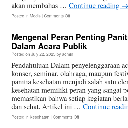
akan membahas …
Continue reading
on
Posted in
Medis
|
Comments Off
Mengenal
Tuberkulosis:
Gejala
Mengenal Peran Penting Panit
Dalam Acara Publik
Posted on
July 22, 2025
by
admin
Pendahuluan Dalam penyelenggaraan acar
konser, seminar, olahraga, maupun festi
panitia kesehatan menjadi salah satu ele
kesehatan memiliki peran yang sangat p
memastikan bahwa setiap kegiatan ber
dan sehat. Artikel ini …
Continue read
on
Posted in
Kesehatan
|
Comments Off
Mengenal
Peran