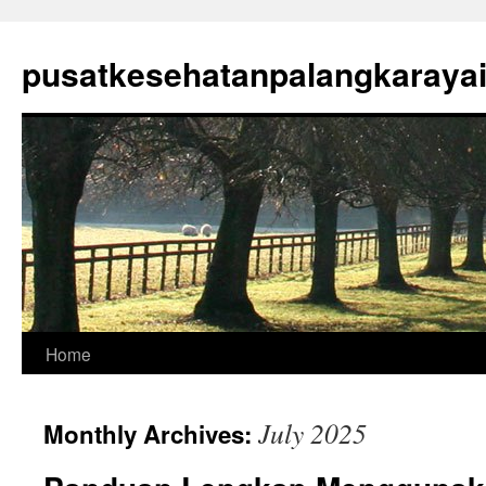
Skip
to
pusatkesehatanpalangkaraya
content
Home
July 2025
Monthly Archives: