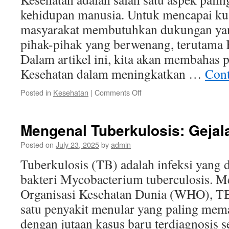
Kesehatan
kehidupan manusia. Untuk mencapai kua
masyarakat membutuhkan dukungan ya
pihak-pihak yang berwenang, terutama 
Dalam artikel ini, kita akan membahas 
Kesehatan dalam meningkatkan …
Cont
on
Posted in
Kesehatan
|
Comments Off
peran
penting
ketua
Mengenal Tuberkulosis: Gejal
kesehatan
dalam
Posted on
July 23, 2025
by
admin
meningkatkan
Tuberkulosis (TB) adalah infeksi yang 
kualitas
hidup
bakteri Mycobacterium tuberculosis. Me
masyarakat
Organisasi Kesehatan Dunia (WHO), TB 
satu penyakit menular yang paling mema
dengan jutaan kasus baru terdiagnosis se