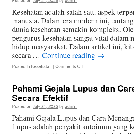
Posted on
July 21, 2025
by
admin
Hepatitis
Kesehatan adalah salah satu aspek terp
manusia. Dalam era modern ini, tantang
dunia kesehatan semakin kompleks. Oleh
pengurus kesehatan sangat vital dalam 
hidup masyarakat. Dalam artikel ini, k
secara …
Continue reading
→
on
Posted in
Kesehatan
|
Comments Off
Peran
Pengurus
Kesehatan
Pahami Gejala Lupus dan Car
dalam
Secara Efektif
Meningkatkan
Kualitas
Posted on
July 21, 2025
by
admin
Hidup
Masyarakat
Pahami Gejala Lupus dan Cara Menanga
Lupus adalah penyakit autoimun yang 