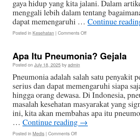
gaya hidup yang kita jalani. Dalam artike
menggali lebih dalam tentang bagaiman
dapat memengaruhi …
Continue readi
on
Posted in
Kesehatan
|
Comments Off
Bagaimana
Kabar
Kesehatan
Apa Itu Pneumonia? Gejala
Mempengaruhi
Gaya
Posted on
July 18, 2025
by
admin
Hidup
Pneumonia adalah salah satu penyakit 
Sehari-
hari?
serius dan dapat memengaruhi siapa saj
hingga orang dewasa. Di Indonesia, pn
masalah kesehatan masyarakat yang sign
ini, kita akan membahas apa itu pneumon
…
Continue reading
→
on
Posted in
Medis
|
Comments Off
Apa