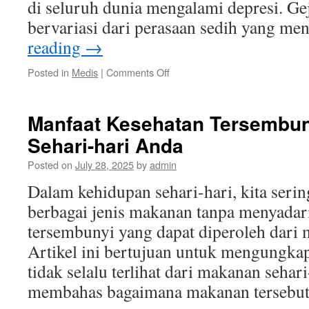
di seluruh dunia mengalami depresi. Gej
bervariasi dari perasaan sedih yang 
reading
→
on
Posted in
Medis
|
Comments Off
Mengatasi
Depresi:
7
Manfaat Kesehatan Tersembun
Cara
Sehari-hari Anda
Efektif
untuk
Posted on
July 28, 2025
by
admin
Meningkatkan
Kesehatan
Dalam kehidupan sehari-hari, kita seri
Mental
berbagai jenis makanan tanpa menyadar
tersembunyi yang dapat diperoleh dari 
Artikel ini bertujuan untuk mengungk
tidak selalu terlihat dari makanan sehari-
membahas bagaimana makanan terseb