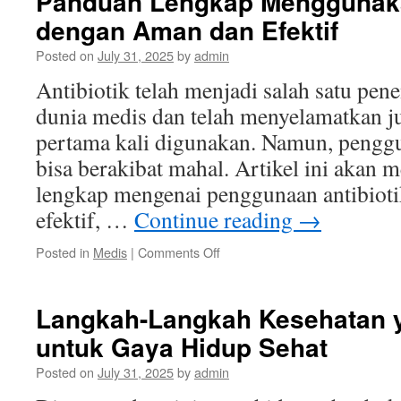
Panduan Lengkap Menggunaka
dengan Aman dan Efektif
Posted on
July 31, 2025
by
admin
Antibiotik telah menjadi salah satu pe
dunia medis dan telah menyelamatkan j
pertama kali digunakan. Namun, penggu
bisa berakibat mahal. Artikel ini akan
lengkap mengenai penggunaan antibiot
efektif, …
Continue reading
→
on
Posted in
Medis
|
Comments Off
Panduan
Lengkap
Menggunakan
Langkah-Langkah Kesehatan 
Antibiotik
untuk Gaya Hidup Sehat
dengan
Aman
Posted on
July 31, 2025
by
admin
dan
Efektif