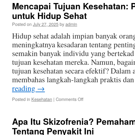
Menghadapi
Mencapai Tujuan Kesehatan:
Demensia:
untuk Hidup Sehat
Panduan
untuk
Posted on
July 27, 2025
by
admin
Keluarga
Hidup sehat adalah impian banyak oran
meningkatnya kesadaran tentang pentin
semakin banyak individu yang bertekad
tujuan kesehatan mereka. Namun, baga
tujuan kesehatan secara efektif? Dalam a
membahas langkah-langkah praktis da
reading
→
on
Posted in
Kesehatan
|
Comments Off
Mencapai
Tujuan
Kesehatan:
Apa Itu Skizofrenia? Pemaha
Panduan
Tentang Penyakit Ini
Lengkap
untuk