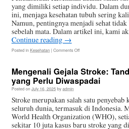
yang dimiliki setiap individu. Dalam du
ini, menjaga kesehatan tubuh sering kal
Namun, pentingnya menjadi sehat tidak
sebelah mata. Dalam artikel ini, kami
Continue reading
→
on
Posted in
Kesehatan
|
Comments Off
Pelajaran
Kesehatan:
Panduan
Mengenali Gejala Stroke: Tan
Lengkap
yang Perlu Diwaspadai
untuk
Menjaga
Posted on
July 16, 2025
by
admin
Kesehatan
Tubuh
Stroke merupakan salah satu penyebab k
seluruh dunia, termasuk di Indonesia. 
World Health Organization (WHO), seti
sekitar 10 juta kasus baru stroke yang d