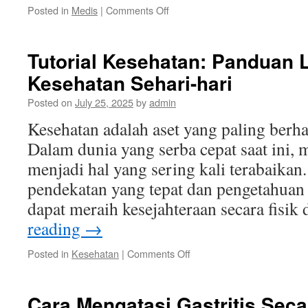
on
Posted in
Medis
|
Comments Off
Mengenal
Osteoporosis:
Gejala
Tutorial Kesehatan: Panduan
Kesehatan Sehari-hari
Posted on
July 25, 2025
by
admin
Kesehatan adalah aset yang paling berha
Dalam dunia yang serba cepat saat ini, 
menjadi hal yang sering kali terabaika
pendekatan yang tepat dan pengetahuan
dapat meraih kesejahteraan secara fisi
reading
→
on
Posted in
Kesehatan
|
Comments Off
Tutorial
Kesehatan:
Panduan
Cara Mengatasi Gastritis Sec
Lengkap