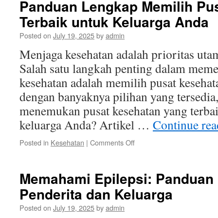
Panduan Lengkap Memilih Pu
COVID-
Terbaik untuk Keluarga Anda
19:
Tips
Posted on
July 19, 2025
by
admin
dan
Strategi
Menjaga kesehatan adalah prioritas utam
Efektif
Salah satu langkah penting dalam mem
kesehatan adalah memilih pusat kesehat
dengan banyaknya pilihan yang tersedia
menemukan pusat kesehatan yang terba
keluarga Anda? Artikel …
Continue re
on
Posted in
Kesehatan
|
Comments Off
Panduan
Lengkap
Memilih
Memahami Epilepsi: Panduan
Pusat
Penderita dan Keluarga
Kesehatan
Terbaik
Posted on
July 19, 2025
by
admin
untuk