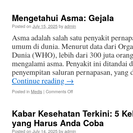
Metode
Kesehatan
Terbaru
Mengetahui Asma: Gejala
yang
Harus
Posted on
July 15, 2025
by
admin
Kamu
Asma adalah salah satu penyakit pernap
Coba
di
umum di dunia. Menurut data dari Orga
Tahun
Dunia (WHO), lebih dari 300 juta orang
Ini
mengalami asma. Penyakit ini ditandai
penyempitan saluran pernapasan, yang
Continue reading
→
on
Posted in
Medis
|
Comments Off
Mengetahui
Asma:
Gejala
Kabar Kesehatan Terkini: 5 K
yang Harus Anda Coba
Posted on
July 14, 2025
by
admin