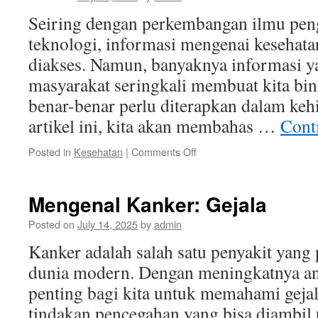
Seiring dengan perkembangan ilmu pen
teknologi, informasi mengenai keseha
diakses. Namun, banyaknya informasi y
masyarakat seringkali membuat kita bi
benar-benar perlu diterapkan dalam keh
artikel ini, kita akan membahas …
Cont
on
Posted in
Kesehatan
|
Comments Off
Kabar
Kesehatan
Terkini:
Mengenal Kanker: Gejala
5
Kebiasaan
Posted on
July 14, 2025
by
admin
Sehat
Kanker adalah salah satu penyakit yang
yang
Harus
dunia modern. Dengan meningkatnya an
Anda
penting bagi kita untuk memahami gejal
Coba
tindakan pencegahan yang bisa diambil