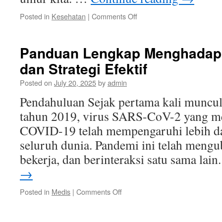
on
Posted in
Kesehatan
|
Comments Off
Panduan
Lengkap
Kesehatan:
Panduan Lengkap Menghadapi
10
dan Strategi Efektif
Kebiasaan
Sehari-
Posted on
July 20, 2025
by
admin
hari
yang
Pendahuluan Sejak pertama kali muncul 
Sehat
tahun 2019, virus SARS-CoV-2 yang m
COVID-19 telah mempengaruhi lebih dar
seluruh dunia. Pandemi ini telah mengub
bekerja, dan berinteraksi satu sama lai
→
on
Posted in
Medis
|
Comments Off
Panduan
Lengkap
Menghadapi