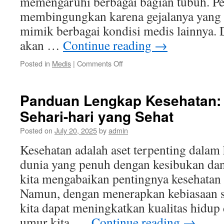
memengaruhi berbagai bagian tubuh. Pen
membingungkan karena gejalanya yang b
mimik berbagai kondisi medis lainnya. Da
akan …
Continue reading
→
on
Posted in
Medis
|
Comments Off
Pahami
Gejala
Lupus
Panduan Lengkap Kesehatan:
dan
Sehari-hari yang Sehat
Cara
Menanganinya
Posted on
July 20, 2025
by
admin
Secara
Efektif
Kesehatan adalah aset terpenting dalam
dunia yang penuh dengan kesibukan dan 
kita mengabaikan pentingnya kesehatan 
Namun, dengan menerapkan kebiasaan se
kita dapat meningkatkan kualitas hidu
umur kita. …
Continue reading
→