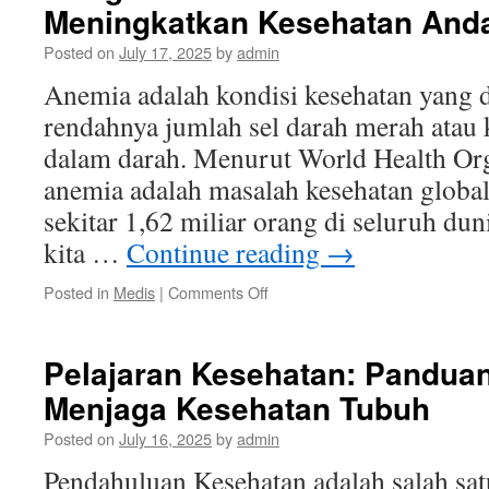
Meningkatkan Kesehatan And
Kesehatan
Mental
Posted on
July 17, 2025
by
admin
untuk
Semua
Anemia adalah kondisi kesehatan yang 
rendahnya jumlah sel darah merah atau
dalam darah. Menurut World Health Or
anemia adalah masalah kesehatan glob
sekitar 1,62 miliar orang di seluruh duni
kita …
Continue reading
→
on
Posted in
Medis
|
Comments Off
Mengatasi
Anemia:
Panduan
Pelajaran Kesehatan: Pandua
Lengkap
Menjaga Kesehatan Tubuh
untuk
Meningkatkan
Posted on
July 16, 2025
by
admin
Kesehatan
Anda
Pendahuluan Kesehatan adalah salah sat