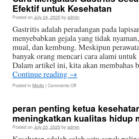
Efektif untuk Kesehatan
Menjaga
Kesehatan
Posted on
July 24, 2025
by
admin
Sehari-
hari
Gastritis adalah peradangan pada lapis
menyebabkan gejala yang tidak nyaman, 
mual, dan kembung. Meskipun perawatan
banyak orang mencari cara alami untuk m
Dalam artikel ini, kita akan membahas 
Continue reading
→
on
Posted in
Medis
|
Comments Off
Cara
Mengatasi
Gastritis
peran penting ketua kesehata
Secara
meningkatkan kualitas hidup 
Alami
dan
Posted on
July 23, 2025
by
admin
Efektif
untuk
Kesehatan adalah salah satu aspek palin