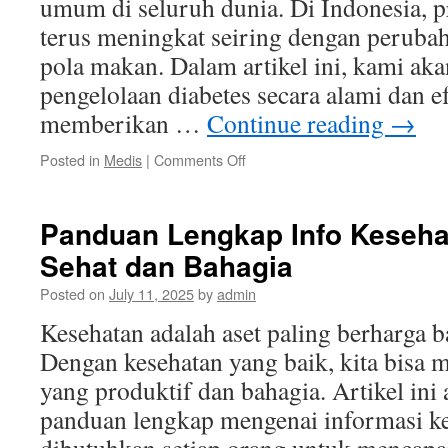
umum di seluruh dunia. Di Indonesia, pr
terus meningkat seiring dengan peruba
pola makan. Dalam artikel ini, kami a
pengelolaan diabetes secara alami dan ef
memberikan …
Continue reading
→
on
Posted in
Medis
|
Comments Off
Panduan
Lengkap
Mengelola
Panduan Lengkap Info Keseha
Diabetes
Sehat dan Bahagia
Secara
Alami
Posted on
July 11, 2025
by
admin
dan
Efektif
Kesehatan adalah aset paling berharga ba
Dengan kesehatan yang baik, kita bisa 
yang produktif dan bahagia. Artikel in
panduan lengkap mengenai informasi k