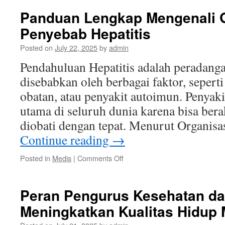
Penting
Panduan Lengkap Mengenali G
Panitia
Penyebab Hepatitis
Kesehatan
Dalam
Posted on
July 22, 2025
by
admin
Acara
Publik
Pendahuluan Hepatitis adalah peradanga
disebabkan oleh berbagai faktor, seperti
obatan, atau penyakit autoimun. Penyaki
utama di seluruh dunia karena bisa beraki
diobati dengan tepat. Menurut Organis
Continue reading
→
on
Posted in
Medis
|
Comments Off
Panduan
Lengkap
Mengenali
Peran Pengurus Kesehatan d
Gejala
Meningkatkan Kualitas Hidup
dan
Penyebab