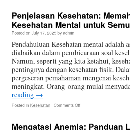
Itu
Pneumonia?
Penjelasan Kesehatan: Mema
Gejala
Kesehatan Mental untuk Sem
Posted on
July 17, 2025
by
admin
Pendahuluan Kesehatan mental adalah a
diabaikan dalam pembicaraan soal kese
Namun, seperti yang kita ketahui, kese
pentingnya dengan kesehatan fisik. Dala
pergeseran pemahaman mengenai keseh
meningkat. Orang-orang mulai menya
reading
→
on
Posted in
Kesehatan
|
Comments Off
Penjelasan
Kesehatan:
Memahami
Mengatasi Anemia: Panduan 
Pentingnya