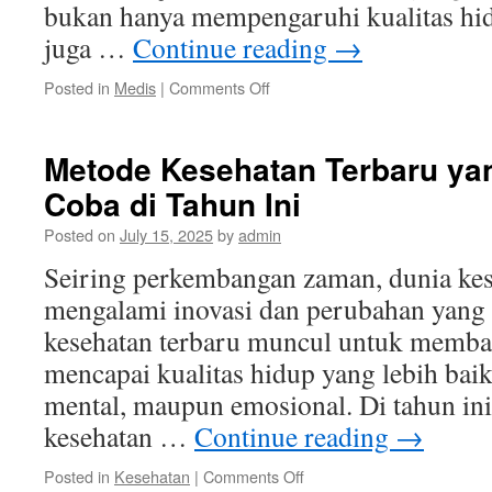
bukan hanya mempengaruhi kualitas hid
juga …
Continue reading
→
on
Posted in
Medis
|
Comments Off
Mengenali
Gejala
Stroke:
Metode Kesehatan Terbaru y
Tanda-
Coba di Tahun Ini
tanda
Awal
Posted on
July 15, 2025
by
admin
yang
Perlu
Seiring perkembangan zaman, dunia kes
Diwaspadai
mengalami inovasi dan perubahan yang 
kesehatan terbaru muncul untuk memba
mencapai kualitas hidup yang lebih baik, 
mental, maupun emosional. Di tahun in
kesehatan …
Continue reading
→
on
Posted in
Kesehatan
|
Comments Off