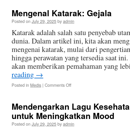
Praktis
Menghadapi
Mengenal Katarak: Gejala
Masalah
Kesehatan
Posted on
July 29, 2025
by
admin
yang
Katarak adalah salah satu penyebab uta
Umum
di
dunia. Dalam artikel ini, kita akan meng
Masyarakat
mengenai katarak, mulai dari pengertian
hingga perawatan yang tersedia saat ini.
akan memberikan pemahaman yang leb
reading
→
on
Posted in
Medis
|
Comments Off
Mengenal
Katarak:
Gejala
Mendengarkan Lagu Kesehatan
untuk Meningkatkan Mood
Posted on
July 29, 2025
by
admin