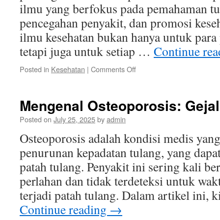
ilmu yang berfokus pada pemahaman tu
pencegahan penyakit, dan promosi kese
ilmu kesehatan bukan hanya untuk para 
tetapi juga untuk setiap …
Continue re
on
Posted in
Kesehatan
|
Comments Off
Panduan
Lengkap
Memahami
Mengenal Osteoporosis: Geja
Ilmu
Kesehatan
Posted on
July 25, 2025
by
admin
untuk
Osteoporosis adalah kondisi medis yang
Pemula
penurunan kepadatan tulang, yang dapa
patah tulang. Penyakit ini sering kali b
perlahan dan tidak terdeteksi untuk wa
terjadi patah tulang. Dalam artikel ini
Continue reading
→