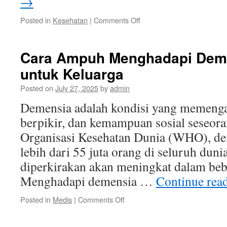
→
on
Posted in
Kesehatan
|
Comments Off
Manfaat
Kesehatan
Tersembunyi
Cara Ampuh Menghadapi Dem
dari
untuk Keluarga
Makanan
Sehari-
Posted on
July 27, 2025
by
admin
hari
Anda
Demensia adalah kondisi yang memengar
berpikir, dan kemampuan sosial seseor
Organisasi Kesehatan Dunia (WHO), d
lebih dari 55 juta orang di seluruh duni
diperkirakan akan meningkat dalam beb
Menghadapi demensia …
Continue rea
on
Posted in
Medis
|
Comments Off
Cara
Ampuh