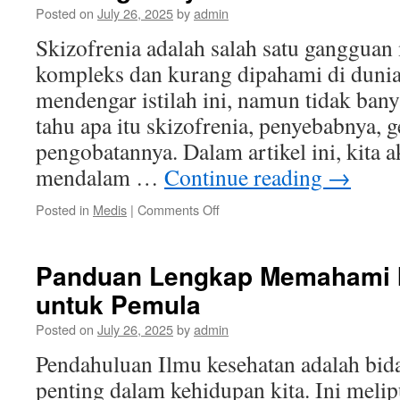
Posted on
July 26, 2025
by
admin
Hidup
Sehat
Skizofrenia adalah salah satu gangguan
kompleks dan kurang dipahami di duni
mendengar istilah ini, namun tidak ban
tahu apa itu skizofrenia, penyebabnya, g
pengobatannya. Dalam artikel ini, kita
mendalam …
Continue reading
→
on
Posted in
Medis
|
Comments Off
Apa
Itu
Skizofrenia?
Panduan Lengkap Memahami 
Pemahaman
untuk Pemula
Lengkap
Tentang
Posted on
July 26, 2025
by
admin
Penyakit
Ini
Pendahuluan Ilmu kesehatan adalah bid
penting dalam kehidupan kita. Ini melipu