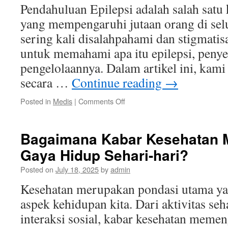
Keluarga
Pendahuluan Epilepsi adalah salah satu 
Anda
yang mempengaruhi jutaan orang di sel
sering kali disalahpahami dan stigmatisa
untuk memahami apa itu epilepsi, penyeb
pengelolaannya. Dalam artikel ini, ka
secara …
Continue reading
→
on
Posted in
Medis
|
Comments Off
Memahami
Epilepsi:
Panduan
Bagaimana Kabar Kesehatan
Lengkap
Gaya Hidup Sehari-hari?
untuk
Penderita
Posted on
July 18, 2025
by
admin
dan
Keluarga
Kesehatan merupakan pondasi utama y
aspek kehidupan kita. Dari aktivitas seh
interaksi sosial, kabar kesehatan meme