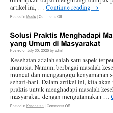
artikel ini, …
Continue reading
→
on
Posted in
Medis
|
Comments Off
Cara
Mendiagnosis
Glaukoma:
Solusi Praktis Menghadapi M
Panduan
yang Umum di Masyarakat
Lengkap
untuk
Posted on
July 30, 2025
by
admin
Anda
Kesehatan adalah salah satu aspek terp
manusia. Namun, berbagai masalah keseh
muncul dan mengganggu kenyamanan ser
sehari-hari. Dalam artikel ini, kita aka
praktis untuk menghadapi masalah kes
masyarakat, dengan mengutamakan …
on
Posted in
Kesehatan
|
Comments Off
Solusi