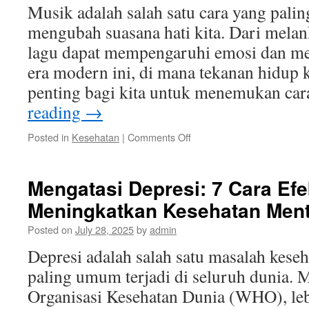
Musik adalah salah satu cara yang palin
mengubah suasana hati kita. Dari melank
lagu dapat mempengaruhi emosi dan m
era modern ini, di mana tekanan hidup 
penting bagi kita untuk menemukan ca
reading
→
on
Posted in
Kesehatan
|
Comments Off
Mendengarkan
Lagu
Kesehatan:
Mengatasi Depresi: 7 Cara Efe
5
Meningkatkan Kesehatan Ment
Lagu
Terbaik
Posted on
July 28, 2025
by
admin
untuk
Meningkatkan
Depresi adalah salah satu masalah kese
Mood
paling umum terjadi di seluruh dunia. 
Organisasi Kesehatan Dunia (WHO), leb