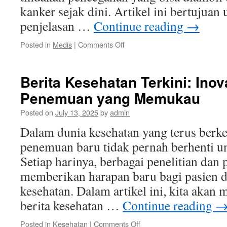
kanker sejak dini. Artikel ini bertujua
penjelasan …
Continue reading
→
on
Posted in
Medis
|
Comments Off
Mengenal
Kanker:
Gejala
Berita Kesehatan Terkini: Inov
Penemuan yang Memukau
Posted on
July 13, 2025
by
admin
Dalam dunia kesehatan yang terus berk
penemuan baru tidak pernah berhenti u
Setiap harinya, berbagai penelitian da
memberikan harapan baru bagi pasien d
kesehatan. Dalam artikel ini, kita akan 
berita kesehatan …
Continue reading
on
Posted in
Kesehatan
|
Comments Off