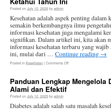
Ketahui Tahun Ini
untuk
Posted on
July 12, 2025
by
admin
Kesehatan
Optimal
Kesehatan adalah aspek penting dalam 
semakin berkembangnya ilmu pengetahu
informasi kesehatan juga mengalami ke
signifikan. Dalam artikel ini, kita aka
informasi kesehatan terbaru yang wajib
ini, mulai dari …
Continue reading
→
on
Posted in
Kesehatan
|
Comments Off
Informasi
Kesehatan
Terbaru
Panduan Lengkap Mengelola D
yang
Alami dan Efektif
Wajib
Anda
Posted on
July 12, 2025
by
admin
Ketahui
Tahun
Diabetes adalah salah satu masalah kese
Ini