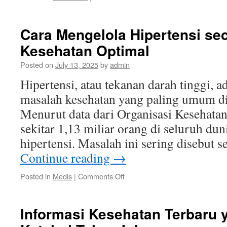
Berita
Kesehatan
Terkini:
Cara Mengelola Hipertensi se
Inovasi
Kesehatan Optimal
dan
Penemuan
Posted on
July 13, 2025
by
admin
yang
Memukau
Hipertensi, atau tekanan darah tinggi, a
masalah kesehatan yang paling umum di 
Menurut data dari Organisasi Kesehat
sekitar 1,13 miliar orang di seluruh du
hipertensi. Masalah ini sering disebut s
Continue reading
→
on
Posted in
Medis
|
Comments Off
Cara
Mengelola
Hipertensi
Informasi Kesehatan Terbaru 
secara
Alami