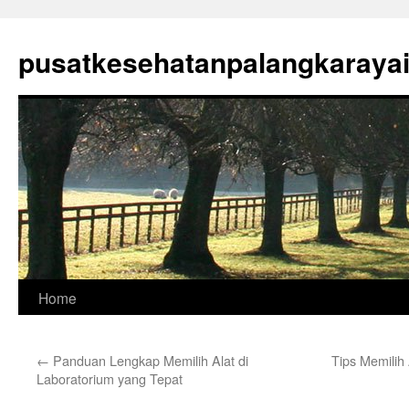
Skip
to
pusatkesehatanpalangkaraya
content
Home
←
Panduan Lengkap Memilih Alat di
Tips Memilih
Laboratorium yang Tepat