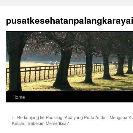
Skip
to
pusatkesehatanpalangkaraya
content
Home
←
Berkunjung ke Radiolog: Apa yang Perlu Anda
Mengapa Kon
Ketahui Sebelum Memeriksa?