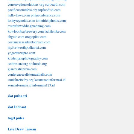
conservationsolutions.org
curbearth.com
pacificocolombia.org
topfoodish.com
hello-trove.com
pmigconference.com
lesleyreynolds.com
tomulrichphotos.com
eventfulweddingplanning.com
kowloonbaybrewery.com
lachilenita.com
abgolo.com
oregopilot.com
costaricacasadaretodream.com
myfortworthpodiatrist.com
yogaretreatpro.com
kristenjanephotography.com
sctbrescue.org
srchurch.org
giantrusticpizza.com
conferencecallstomeatballs.com
stmichaelwtby.org
keamananinformasi.id
zonainformasi.id
informasi123.id
slot pulsa tri
slot Indosat
togel pulsa
Live Draw Taiwan