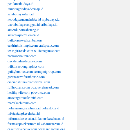
penikmatbudaya.id
lumbungbudayadermaji.id
senibudayaislam.id
kebudayaantanahdatar.id
mybudaya.id
wartabudayasanggau.id
sribudaya.id
simerdupolresbatang.id
satlantaspolresklaten.id
buffalogrovechamber.org
eatdrinkdishmpls.com
craftycutz.com
texasgirlreads.com
williemcginest.com
zorrosrestaurant.com
davidsonhardscapes.com
wilkinsactiongraphics.com
guiltybunnies.com
acemgmtgroup.com
greeneacresfarmhouse.com
cincinnatiukrainianfestival.com
fullhousesa.com
oyaguerefineart.com
healthywife.com
pbcvoice.com
amazingtimlocksmith.com
marrakechimmo.com
polresmanggaraitimur.id
polrestoba.id
infotentangkesehatan.id
informasikesehatan.id
kamuskesehatan.id
farmasiapotekerumm.id
kabarmataram.id
cakelifeeveryday.com
beansandgreens.org