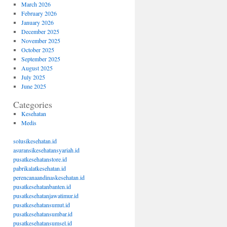
March 2026
February 2026
January 2026
December 2025
November 2025
October 2025
September 2025
August 2025
July 2025
June 2025
Categories
Kesehatan
Medis
solusikesehatan.id
asuransikesehatansyariah.id
pusatkesehatanstore.id
pabrikalatkesehatan.id
perencanaandinaskesehatan.id
pusatkesehatanbanten.id
pusatkesehatanjawatimur.id
pusatkesehatansumut.id
pusatkesehatansumbar.id
pusatkesehatansumsel.id