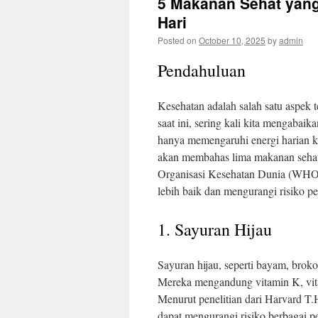
5 Makanan Sehat yang
Hari
Posted on
October 10, 2025
by
admin
Pendahuluan
Kesehatan adalah salah satu aspek 
saat ini, sering kali kita mengaba
hanya memengaruhi energi harian kit
akan membahas lima makanan sehat 
Organisasi Kesehatan Dunia (WHO),
lebih baik dan mengurangi risiko p
1. Sayuran Hijau
Sayuran hijau, seperti bayam, brok
Mereka mengandung vitamin K, vitam
Menurut penelitian dari Harvard T.
dapat mengurangi risiko berbagai pe