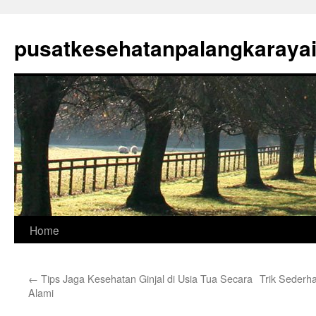
Skip
to
pusatkesehatanpalangkaraya
content
Home
←
Tips Jaga Kesehatan Ginjal di Usia Tua Secara
Trik Sederh
Alami