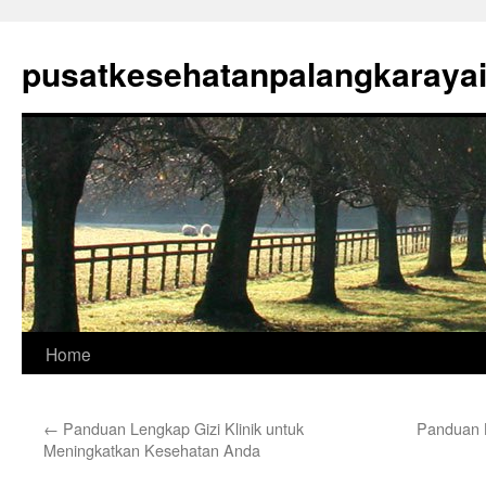
Skip
to
pusatkesehatanpalangkaraya
content
Home
←
Panduan Lengkap Gizi Klinik untuk
Panduan L
Meningkatkan Kesehatan Anda