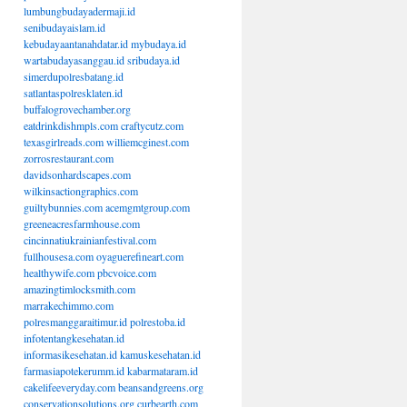
lumbungbudayadermaji.id
senibudayaislam.id
kebudayaantanahdatar.id
mybudaya.id
wartabudayasanggau.id
sribudaya.id
simerdupolresbatang.id
satlantaspolresklaten.id
buffalogrovechamber.org
eatdrinkdishmpls.com
craftycutz.com
texasgirlreads.com
williemcginest.com
zorrosrestaurant.com
davidsonhardscapes.com
wilkinsactiongraphics.com
guiltybunnies.com
acemgmtgroup.com
greeneacresfarmhouse.com
cincinnatiukrainianfestival.com
fullhousesa.com
oyaguerefineart.com
healthywife.com
pbcvoice.com
amazingtimlocksmith.com
marrakechimmo.com
polresmanggaraitimur.id
polrestoba.id
infotentangkesehatan.id
informasikesehatan.id
kamuskesehatan.id
farmasiapotekerumm.id
kabarmataram.id
cakelifeeveryday.com
beansandgreens.org
conservationsolutions.org
curbearth.com