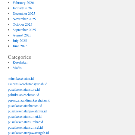
February 2026
January 2026
December 2025
November 2025
October 2025
September 2025
August 2025
July 2025
June 2025
Categories
Kesehatan
Medis
solusikesehatan.id
asuransikesehatansyariah.id
pusatkesehatanstore.id
pabrikalatkesehatan.id
perencanaandinaskesehatan.id
pusatkesehatanbanten.id
pusatkesehatanjawatimur.id
pusatkesehatansumut.id
pusatkesehatansumbar.id
pusatkesehatansumsel.id
pusatkesehatanjawatengah.id