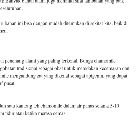
al
: Banyak bahan alami juga memiliki sifat tambahan yang baik
keseluruhan.
ri bahan ini bisa dengan mudah ditemukan di sekitar kita, baik di
men.
bat penenang alami yang paling terkenal. Bunga chamomile
ngobatan tradisional sebagai obat untuk meredakan kecemasan dan
omile mengandung zat yang dikenal sebagai apigenin, yang dapat
f pusat.
h satu kantong teh chamomile dalam air panas selama 5-10
m tidur atau ketika merasa cemas.