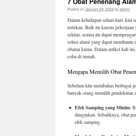
7 Obat Penenang Ala
Posted on
January 29, 2026
by
admin
Dalam kehidupan sehari-hari, kita 
tertekan. Baik itu karena pekerjaa
sekitar, semua itu dapat mempengar
solusi alami yang dapat membantu m
obatan kimia. Dalam artikel kali i
coba di rumah.
Mengapa Memilih Obat Pene
Sebelum kita membahas berbagai j
banyak orang memilih pendekatan al
Efek Samping yang Minim
: 
diinginkan. Sebaliknya, obat pe
efek samping.