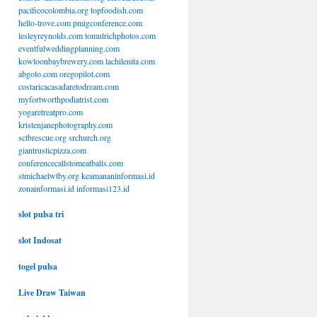
pacificocolombia.org
topfoodish.com
hello-trove.com
pmigconference.com
lesleyreynolds.com
tomulrichphotos.com
eventfulweddingplanning.com
kowloonbaybrewery.com
lachilenita.com
abgolo.com
oregopilot.com
costaricacasadaretodream.com
myfortworthpodiatrist.com
yogaretreatpro.com
kristenjanephotography.com
sctbrescue.org
srchurch.org
giantrusticpizza.com
conferencecallstomeatballs.com
stmichaelwtby.org
keamananinformasi.id
zonainformasi.id
informasi123.id
slot pulsa tri
slot Indosat
togel pulsa
Live Draw Taiwan