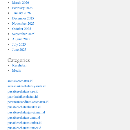
March 2026
February 2026
January 2026
December 2025
November 2025
October 2025
September 2025
August 2025
July 2025
June 2025
Categories
Kesehatan
Medis
solusikesehatan.id
asuransikesehatansyariah.id
pusatkesehatanstore.id
pabrikalatkesehatan.id
perencanaandinaskesehatan.id
pusatkesehatanbanten.id
pusatkesehatanjawatimur.id
pusatkesehatansumut.id
pusatkesehatansumbar.id
pusatkesehatansumsel.id