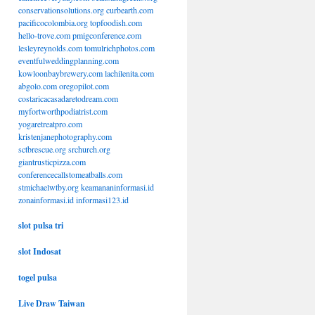
conservationsolutions.org
curbearth.com
pacificocolombia.org
topfoodish.com
hello-trove.com
pmigconference.com
lesleyreynolds.com
tomulrichphotos.com
eventfulweddingplanning.com
kowloonbaybrewery.com
lachilenita.com
abgolo.com
oregopilot.com
costaricacasadaretodream.com
myfortworthpodiatrist.com
yogaretreatpro.com
kristenjanephotography.com
sctbrescue.org
srchurch.org
giantrusticpizza.com
conferencecallstomeatballs.com
stmichaelwtby.org
keamananinformasi.id
zonainformasi.id
informasi123.id
slot pulsa tri
slot Indosat
togel pulsa
Live Draw Taiwan