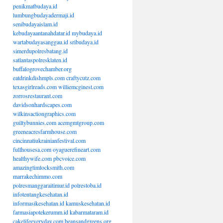
penikmatbudaya.id
lumbungbudayadermaji.id
senibudayaislam.id
kebudayaantanahdatar.id
mybudaya.id
wartabudayasanggau.id
sribudaya.id
simerdupolresbatang.id
satlantaspolresklaten.id
buffalogrovechamber.org
eatdrinkdishmpls.com
craftycutz.com
texasgirlreads.com
williemcginest.com
zorrosrestaurant.com
davidsonhardscapes.com
wilkinsactiongraphics.com
guiltybunnies.com
acemgmtgroup.com
greeneacresfarmhouse.com
cincinnatiukrainianfestival.com
fullhousesa.com
oyaguerefineart.com
healthywife.com
pbcvoice.com
amazingtimlocksmith.com
marrakechimmo.com
polresmanggaraitimur.id
polrestoba.id
infotentangkesehatan.id
informasikesehatan.id
kamuskesehatan.id
farmasiapotekerumm.id
kabarmataram.id
cakelifeeveryday.com
beansandgreens.org