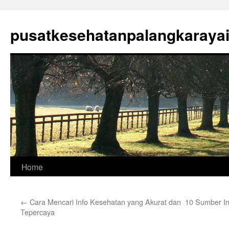
Skip
to
pusatkesehatanpalangkaraya
content
Home
←
Cara Mencari Info Kesehatan yang Akurat dan
10 Sumber In
Tepercaya