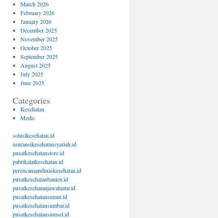
March 2026
February 2026
January 2026
December 2025
November 2025
October 2025
September 2025
August 2025
July 2025
June 2025
Categories
Kesehatan
Medis
solusikesehatan.id
asuransikesehatansyariah.id
pusatkesehatanstore.id
pabrikalatkesehatan.id
perencanaandinaskesehatan.id
pusatkesehatanbanten.id
pusatkesehatanjawatimur.id
pusatkesehatansumut.id
pusatkesehatansumbar.id
pusatkesehatansumsel.id