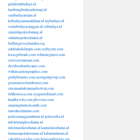
penikmatbudaya.id
lumbungbudayadermaji.id
senibudayaislam.id
kebudayaantanahdatar.id
mybudaya.id
wartabudayasanggau.id
sribudaya.id
simerdupolresbatang.id
satlantaspolresklaten.id
buffalogrovechamber.org
eatdrinkdishmpls.com
craftycutz.com
texasgirlreads.com
williemcginest.com
zorrosrestaurant.com
davidsonhardscapes.com
wilkinsactiongraphics.com
guiltybunnies.com
acemgmtgroup.com
greeneacresfarmhouse.com
cincinnatiukrainianfestival.com
fullhousesa.com
oyaguerefineart.com
healthywife.com
pbcvoice.com
amazingtimlocksmith.com
marrakechimmo.com
polresmanggaraitimur.id
polrestoba.id
infotentangkesehatan.id
informasikesehatan.id
kamuskesehatan.id
farmasiapotekerumm.id
kabarmataram.id
cakelifeeveryday.com
beansandgreens.org