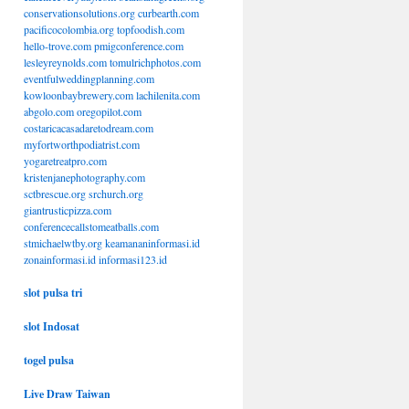
conservationsolutions.org
curbearth.com
pacificocolombia.org
topfoodish.com
hello-trove.com
pmigconference.com
lesleyreynolds.com
tomulrichphotos.com
eventfulweddingplanning.com
kowloonbaybrewery.com
lachilenita.com
abgolo.com
oregopilot.com
costaricacasadaretodream.com
myfortworthpodiatrist.com
yogaretreatpro.com
kristenjanephotography.com
sctbrescue.org
srchurch.org
giantrusticpizza.com
conferencecallstomeatballs.com
stmichaelwtby.org
keamananinformasi.id
zonainformasi.id
informasi123.id
slot pulsa tri
slot Indosat
togel pulsa
Live Draw Taiwan