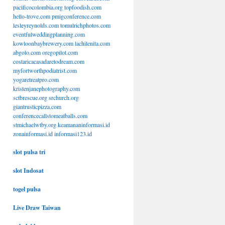
pacificocolombia.org
topfoodish.com
hello-trove.com
pmigconference.com
lesleyreynolds.com
tomulrichphotos.com
eventfulweddingplanning.com
kowloonbaybrewery.com
lachilenita.com
abgolo.com
oregopilot.com
costaricacasadaretodream.com
myfortworthpodiatrist.com
yogaretreatpro.com
kristenjanephotography.com
sctbrescue.org
srchurch.org
giantrusticpizza.com
conferencecallstomeatballs.com
stmichaelwtby.org
keamananinformasi.id
zonainformasi.id
informasi123.id
slot pulsa tri
slot Indosat
togel pulsa
Live Draw Taiwan