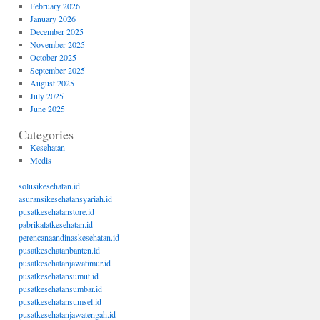
February 2026
January 2026
December 2025
November 2025
October 2025
September 2025
August 2025
July 2025
June 2025
Categories
Kesehatan
Medis
solusikesehatan.id
asuransikesehatansyariah.id
pusatkesehatanstore.id
pabrikalatkesehatan.id
perencanaandinaskesehatan.id
pusatkesehatanbanten.id
pusatkesehatanjawatimur.id
pusatkesehatansumut.id
pusatkesehatansumbar.id
pusatkesehatansumsel.id
pusatkesehatanjawatengah.id