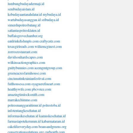
lumbungbudayadermaji.id
senibudayaislam.id
kebudayaantanahdatar.id
mybudaya.id
wartabudayasanggau.id
sribudaya.id
simerdupolresbatang.id
satlantaspolresklaten.id
buffalogrovechamber.org
eatdrinkdishmpls.com
craftycutz.com
texasgirlreads.com
williemcginest.com
zorrosrestaurant.com
davidsonhardscapes.com
wilkinsactiongraphics.com
guiltybunnies.com
acemgmtgroup.com
greeneacresfarmhouse.com
cincinnatiukrainianfestival.com
fullhousesa.com
oyaguerefineart.com
healthywife.com
pbcvoice.com
amazingtimlocksmith.com
marrakechimmo.com
polresmanggaraitimur.id
polrestoba.id
infotentangkesehatan.id
informasikesehatan.id
kamuskesehatan.id
farmasiapotekerumm.id
kabarmataram.id
cakelifeeveryday.com
beansandgreens.org
conservationsolutions.org
curbearth.com