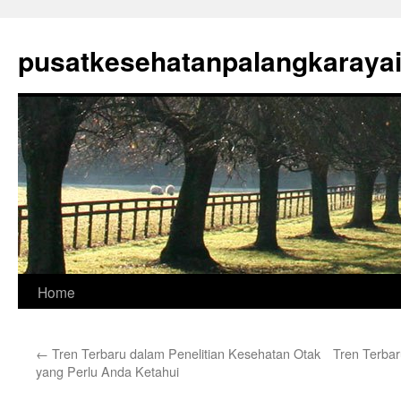
Skip
to
pusatkesehatanpalangkaraya
content
Home
←
Tren Terbaru dalam Penelitian Kesehatan Otak
Tren Terba
yang Perlu Anda Ketahui