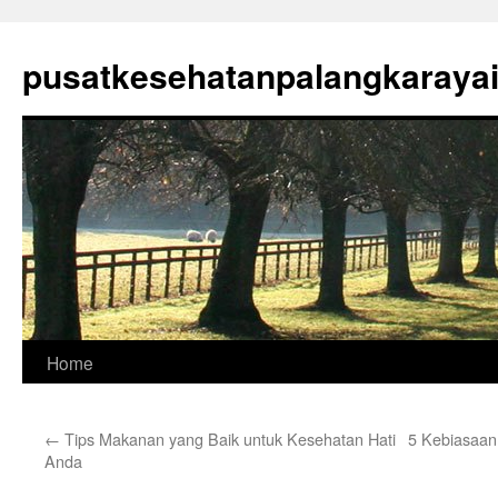
Skip
to
pusatkesehatanpalangkaraya
content
Home
←
Tips Makanan yang Baik untuk Kesehatan Hati
5 Kebiasaa
Anda